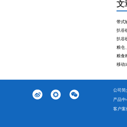
文
带式
扒谷
扒谷
粮仓
粮食
移动
公司简
产品中
客户案