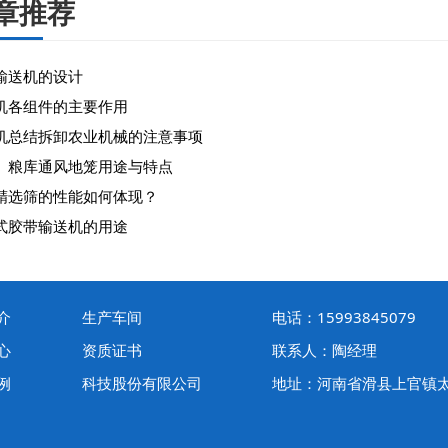
章推荐
输送机的设计
机各组件的主要作用
机总结拆卸农业机械的注意事项
、粮库通风地笼用途与特点
精选筛的性能如何体现？
式胶带输送机的用途
介
生产车间
电话：15993845079
心
资质证书
联系人：陶经理
例
科技股份有限公司
地址：河南省滑县上官镇