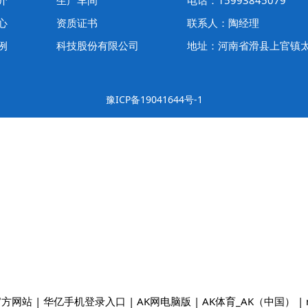
介
生产车间
电话：15993845079
心
资质证书
联系人：陶经理
例
科技股份有限公司
地址：河南省滑县上官镇
豫ICP备19041644号-1
)官方网站
|
华亿手机登录入口
|
AK网电脑版
|
AK体育_AK（中国）
|