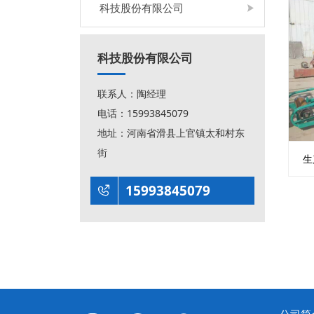
科技股份有限公司
科技股份有限公司
联系人：陶经理
电话：15993845079
地址：河南省滑县上官镇太和村东
街
生
15993845079
