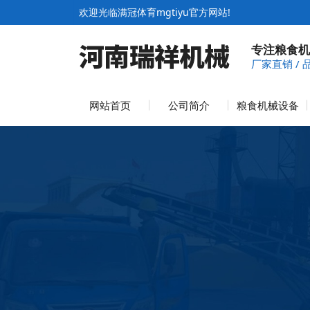
欢迎光临满冠体育mgtiyu官方网站!
专注粮食机
厂家直销 / 
网站首页
公司简介
粮食机械设备