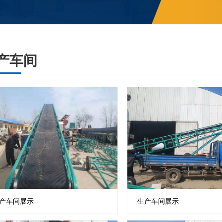
产车间
产车间展示
生产车间展示