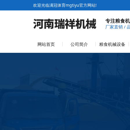
欢迎光临满冠体育mgtiyu官方网站!
专注粮食机
厂家直销 / 
网站首页
公司简介
粮食机械设备