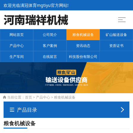
欢迎光临满冠体育mgtiyu官方网站!
网站首页
公司简介
粮食机械设备
矿山输送设备
产品中心
客户案例
资讯动态
资质证书
生产车间
在线留言
科技股份有限公司
当前位置：
首页
>
产品中心
>
粮食机械设备

产品目录


粮食机械设备