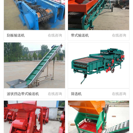
刮板输送机
在线咨询
带式输送机
在线咨询
波状挡边带式输送机
在线咨询
筛选机
在线咨询