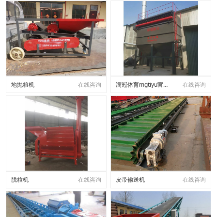
地抛粮机
在线咨询
满冠体育mgtiyu官方网站
在线咨询
脱粒机
在线咨询
皮带输送机
在线咨询