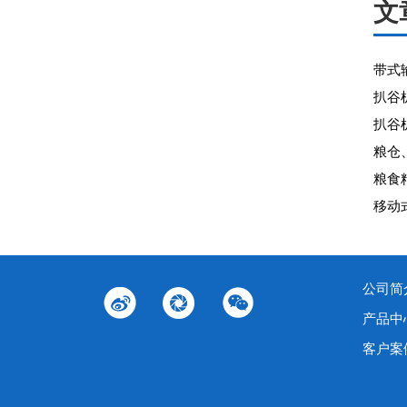
文
带式
扒谷
扒谷
粮仓
粮食
移动
公司简
产品中
客户案