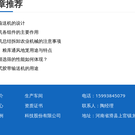
章推荐
输送机的设计
机各组件的主要作用
机总结拆卸农业机械的注意事项
、粮库通风地笼用途与特点
精选筛的性能如何体现？
式胶带输送机的用途
介
生产车间
电话：15993845079
心
资质证书
联系人：陶经理
例
科技股份有限公司
地址：河南省滑县上官镇