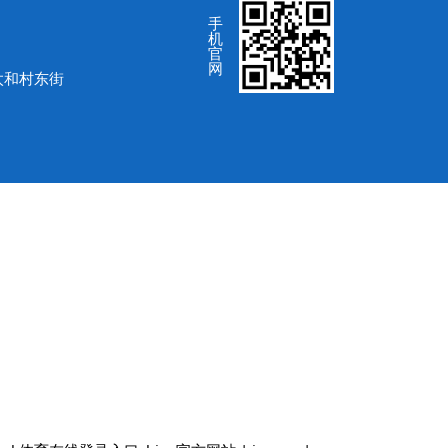
手
机
官
网
太和村东街